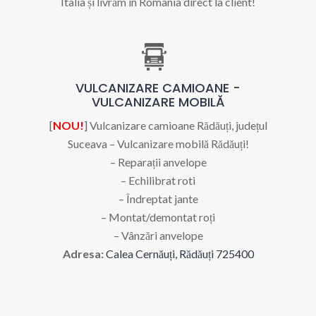
Italia și livrăm în România direct la client!
VULCANIZARE CAMIOANE -
VULCANIZARE MOBILĂ
[
NOU!
] Vulcanizare camioane Rădăuți, județul
Suceava – Vulcanizare mobilă Rădăuți!
– Reparații anvelope
– Echilibrat roti
– Îndreptat jante
– Montat/demontat roți
– Vânzări anvelope
Adresa:
Calea Cernăuți, Rădăuți 725400