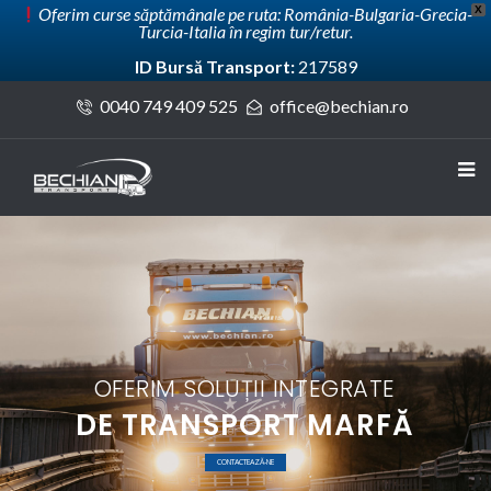
X
Oferim curse săptămânale pe ruta: România-Bulgaria-Grecia-
Turcia-Italia în regim tur/retur.
ID Bursă Transport:
217589
0040 749 409 525
office@bechian.ro
Livrări efectuate în deplină siguranță!
EFICIENT. FLEXIBIL. AVANTAJOS!