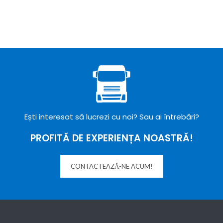
Ești interesat să lucrezi cu noi? Sau ai întrebări?
PROFITĂ DE EXPERIENȚA NOASTRĂ!
CONTACTEAZĂ-NE ACUM!