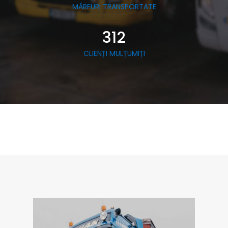
MĂRFURI TRANSPORTATE
312
CLIENȚI MULȚUMIȚI